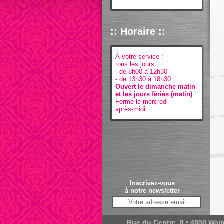
:: Horaire ::
À votre service :
tous les jours :
- de 8h00 à 12h30
- de 13h30 à 18h30.
Ouvert le dimanche matin
et les jours fériés (matin)
Fermé le mercredi
après-midi.
Inscrivez-vous
à notre newsletter
Rue du Centre, 9 • 4950 Waime