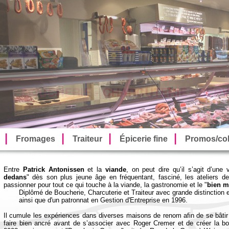
Fromages
Traiteur
Épicerie fine
Promos/col
Entre
Patrick Antonissen
et la
viande
, on peut dire qu’il s’agit d’une 
dedans
" dès son plus jeune âge en fréquentant, fasciné, les ateliers 
passionner pour tout ce qui touche à la viande, la gastronomie et le "
bien m
Diplômé de Boucherie, Charcuterie et Traiteur avec grande distinction 
ainsi que d'un patronnat en Gestion d'Entreprise en 1996.
Il cumule les expériences dans diverses maisons de renom afin de se bâtir 
faire bien ancré avant de s’associer avec Roger Cremer et de créer la bo