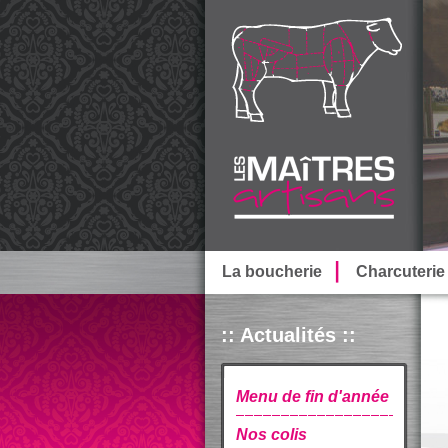
La boucherie
Charcuterie
:: Actualités ::
Menu de fin d'année
Nos colis