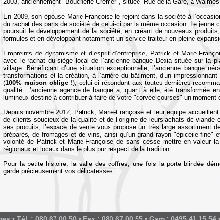
2003, anciennement "Boucherie Cremer", située Rue de la Gare, à Waimes
En 2009, son épouse Marie-Françoise le rejoint dans la société à l’occasion
du rachat des parts de société de celui-ci par la même occasion. Le jeune 
poursuit le développement de la société, en créant de nouveaux produits,
formules et en développant notamment un service traiteur en pleine expansi
Empreints de dynamisme et d’esprit d’entreprise, Patrick et Marie-Franço
avec le rachat du siège local de l’ancienne banque Dexia située sur la p
village. Bénéficiant d’une situation exceptionnelle, l’ancienne banque néc
transformations et la création, à l’arrière du bâtiment, d’un impressionnant
(
100% maison oblige !
), celui-ci répondant aux toutes dernières recomm
qualité. L’ancienne agence de banque a, quant à elle, été transformée e
lumineux destiné à contribuer à faire de votre "corvée courses" un moment 
Depuis novembre 2012, Patrick, Marie-Françoise et leur équipe accueillen
de clients soucieux de la qualité et de l’origine de leurs achats de viande e
ses produits, l’espace de vente vous propose un très large assortiment de
préparés, de fromages et de vins, ainsi qu’un grand rayon "épicerie fine" et
volonté de Patrick et Marie-Françoise de sans cesse mettre en valeur la q
régionaux et locaux dans le plus pur respect de la tradition.
Pour la petite histoire, la salle des coffres, une fois la porte blindée dé
garde précieusement vos délicatesses…
s • Tél. : 080 67 00 50 • Fax : 080 67 00 55 • Gsm : 0495 41 15 54 