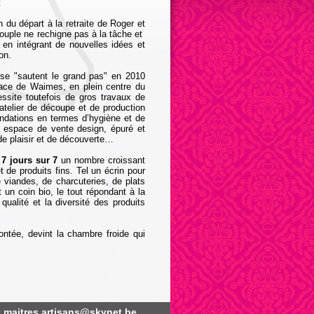
.
 du départ à la retraite de Roger et
couple ne rechigne pas à la tâche et
 en intégrant de nouvelles idées et
on.
ise "sautent le grand pas" en 2010
lace de Waimes, en plein centre du
essite toutefois de gros travaux de
 atelier de découpe et de production
andations en termes d’hygiène et de
n espace de vente design, épuré et
de plaisir et de découverte…
t
7 jours sur 7
un nombre croissant
t de produits fins. Tel un écrin pour
 viandes, de charcuteries, de plats
 un coin bio, le tout répondant à la
ualité et la diversité des produits
montée, devint la chambre froide qui
•
maitres.artisans@skynet.be