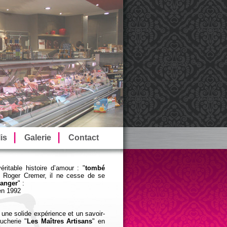
is
Galerie
Contact
véritable histoire d’amour : "
tombé
de Roger Cremer, il ne cesse de se
anger
" :
en 1992
une solide expérience et un savoir-
ucherie "
Les Maîtres Artisans
" en